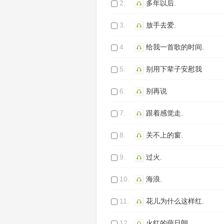
2.
多年以后.
3.
放手去爱.
4.
给我一首歌的时间.
5.
别用下辈子安慰我
6.
别再说
7.
跟着感觉走.
8.
关不上的窗.
9.
过火.
10.
海浪.
11.
花儿为什么这样红.
12.
火红的萨日朗.