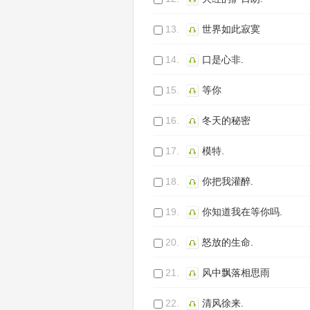
13.
世界如此寂寞
14.
口是心非.
15.
等你
16.
冬天的秘密
17.
模特.
18.
你把我灌醉.
19.
你知道我在等你吗.
20.
怒放的生命.
21.
风中飘落相思雨
22.
清风徐来.