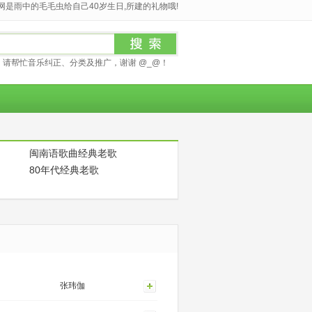
是雨中的毛毛虫给自己40岁生日,所建的礼物哦!
请帮忙音乐纠正、分类及推广，谢谢 @_@！
闽南语歌曲经典老歌
80年代经典老歌
张玮伽