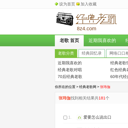
设为首页
加入收藏
8z4.com
老歌 首页
近期我喜欢的
老歌分类
经典回忆录
网络口口
近期我喜欢的
经典老歌5
经典老歌对唱
红色经典
70后经典老歌
60年代
你所在的位置 >
经典老歌网
>
张玮伽
张玮伽
找到相关结果共
181
个
1.
爱要怎么说出口