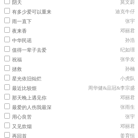
莫文蔚
阴天
迪克牛仔
有多少爱可以重来
张宇
雨一直下
邓丽君
夜来香
孙浩
中华民谣
纪如璟
值得一辈子去爱
张学友
祝福
孙楠
拯救
小虎队
星光依旧灿烂
周华健&品冠&李宗盛
最近比较烦
邓丽君
那天晚上遇见你
张雨生
最爱的人伤我最深
张宇
用心良苦
邓丽君
又见炊烟
姜育恒
再回首