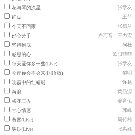
张学友
花与琴的流星
王菲
红豆
张德兰
今天不回家
卢巧音、王力宏
好心分手
阿杜
坚持到底
欧阳菲菲
感恩的心
张学友
每天爱你多一些(Live)
黎明
今夜你会不会来(国语版)
许越
晚霞中的红蜻蜓
黄品源
海浪
姜育恒
梅花三弄
郭峰
甘心情愿
周传雄
黄昏(Live)
张惠妹
哭砂(Live)