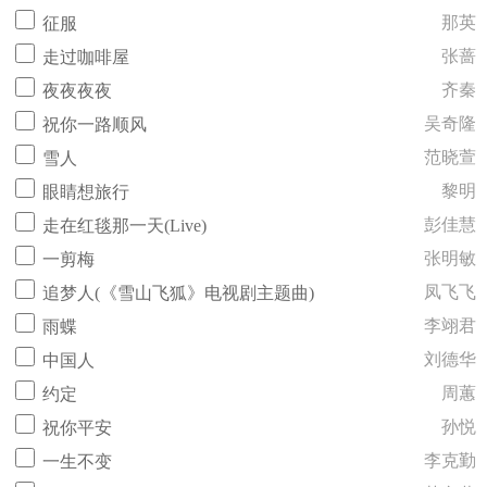
那英
征服
张蔷
走过咖啡屋
齐秦
夜夜夜夜
吴奇隆
祝你一路顺风
范晓萱
雪人
黎明
眼睛想旅行
彭佳慧
走在红毯那一天(Live)
张明敏
一剪梅
凤飞飞
追梦人(《雪山飞狐》电视剧主题曲)
李翊君
雨蝶
刘德华
中国人
周蕙
约定
孙悦
祝你平安
李克勤
一生不变