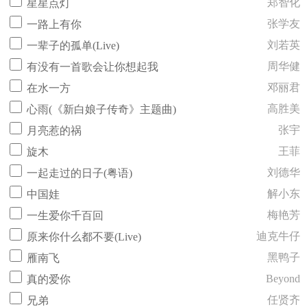
郑智化
星星点灯
张学友
一路上有你
刘若英
一辈子的孤单(Live)
周华健
有没有一首歌会让你想起我
邓丽君
在水一方
高胜美
心雨(《新白娘子传奇》主题曲)
张宇
月亮惹的祸
王菲
旋木
刘德华
一起走过的日子(粤语)
解小东
中国娃
梅艳芳
一生爱你千百回
迪克牛仔
原来你什么都不要(Live)
黑鸭子
雁南飞
Beyond
真的爱你
任贤齐
兄弟