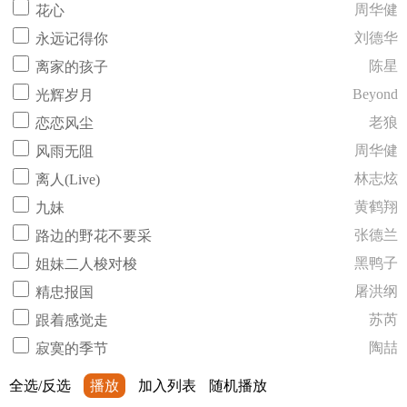
周华健
花心
刘德华
永远记得你
陈星
离家的孩子
Beyond
光辉岁月
老狼
恋恋风尘
周华健
风雨无阻
林志炫
离人(Live)
黄鹤翔
九妹
张德兰
路边的野花不要采
黑鸭子
姐妹二人梭对梭
屠洪纲
精忠报国
苏芮
跟着感觉走
陶喆
寂寞的季节
全选/反选
播放
加入列表
随机播放