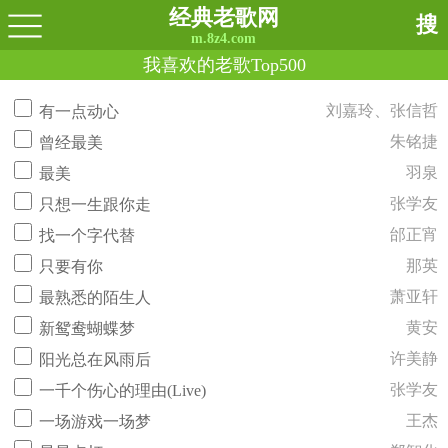
经典老歌网
搜
m.8z4.com
我喜欢的老歌Top500
刘嘉玲、张信哲
有一点动心
朱铭捷
曾经最美
羽泉
最美
张学友
只想一生跟你走
邰正宵
找一个字代替
那英
只要有你
萧亚轩
最熟悉的陌生人
黄安
新鸳鸯蝴蝶梦
许美静
阳光总在风雨后
张学友
一千个伤心的理由(Live)
王杰
一场游戏一场梦