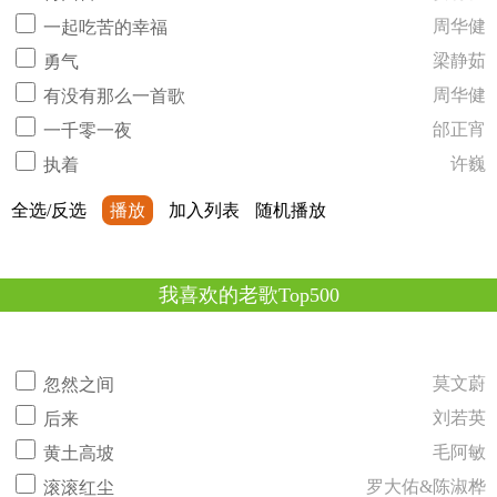
周华健
一起吃苦的幸福
梁静茹
勇气
周华健
有没有那么一首歌
邰正宵
一千零一夜
许巍
执着
全选/反选
播放
加入列表
随机播放
我喜欢的老歌Top500
莫文蔚
忽然之间
刘若英
后来
毛阿敏
黄土高坡
罗大佑&陈淑桦
滚滚红尘