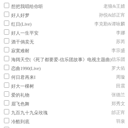
老狼&王婧
想把我唱给你听
孙悦&邰正宵
好人好梦
李克勤&谭咏麟
红日(Live)
李娜
好人一生平安
苏芮
酒干倘卖无
李宗盛
寂寞难耐
信乐团
海阔天空(《死了都要爱-信乐团故事》电视主题曲)
罗大佑
恋曲1990(Live)
周璇
何日君再来I
田震
好大一棵树
张德兰
爱的礼物
郑秀文
眉飞色舞
邰正宵
九百九十九朵玫瑰
羽泉
冷酷到底