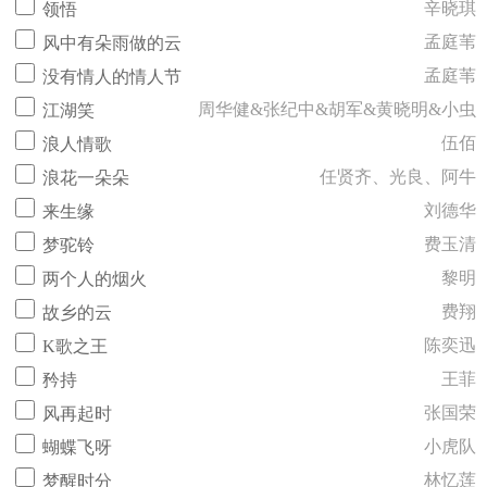
辛晓琪
领悟
孟庭苇
风中有朵雨做的云
孟庭苇
没有情人的情人节
周华健&张纪中&胡军&黄晓明&小虫
江湖笑
伍佰
浪人情歌
任贤齐、光良、阿牛
浪花一朵朵
刘德华
来生缘
费玉清
梦驼铃
黎明
两个人的烟火
费翔
故乡的云
陈奕迅
K歌之王
王菲
矜持
张国荣
风再起时
小虎队
蝴蝶飞呀
林忆莲
梦醒时分