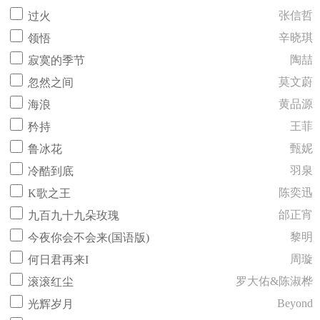
张信哲
过火
辛晓琪
领悟
陶喆
寂寞的季节
莫文蔚
忽然之间
黄品源
海浪
王菲
矜持
甄妮
鲁冰花
羽泉
冷酷到底
陈奕迅
K歌之王
邰正宵
九百九十九朵玫瑰
黎明
今夜你会不会来(国语版)
周璇
何日君再来I
罗大佑&陈淑桦
滚滚红尘
Beyond
光辉岁月