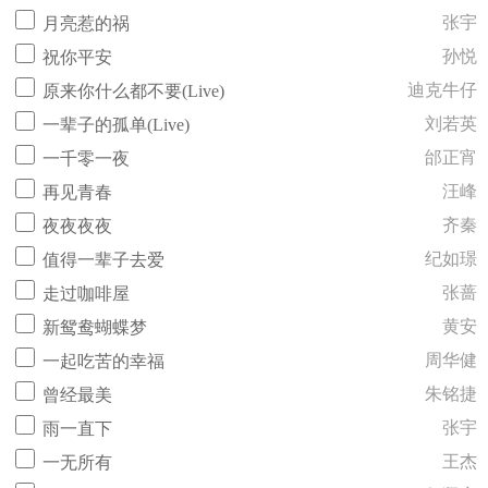
张宇
月亮惹的祸
孙悦
祝你平安
迪克牛仔
原来你什么都不要(Live)
刘若英
一辈子的孤单(Live)
邰正宵
一千零一夜
汪峰
再见青春
齐秦
夜夜夜夜
纪如璟
值得一辈子去爱
张蔷
走过咖啡屋
黄安
新鸳鸯蝴蝶梦
周华健
一起吃苦的幸福
朱铭捷
曾经最美
张宇
雨一直下
王杰
一无所有