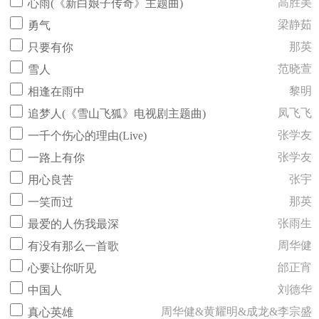
高胜美
心雨(《新白娘子传奇》主题曲)
梁静茹
勇气
那英
只要有你
范晓萱
雪人
黎明
相逢在雨中
凤飞飞
追梦人(《雪山飞狐》电视剧主题曲)
张学友
一千个伤心的理由(Live)
张学友
一路上有你
张宇
用心良苦
那英
一笑而过
张雨生
最爱的人伤我最深
周华健
有没有那么一首歌
邰正宵
心要让你听见
刘德华
中国人
周华健&黄耀明&成龙&李宗盛
真心英雄