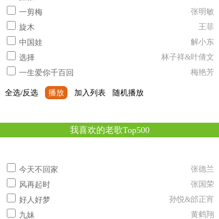
张明敏
一剪梅
王菲
旋木
解小东
中国娃
林子祥&叶倩文
选择
梅艳芳
一生爱你千百回
全选/反选
播放
加入列表
随机播放
我喜欢的老歌Top500
张德兰
今天不回家
张国荣
风再起时
孙悦&邰正宵
好人好梦
黄鹤翔
九妹