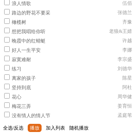
伍佰
浪人情歌
张德兰
路边的野花不要采
齐豫
橄榄树
老狼&王婧
想把我唱给你听
许越
晚霞中的红蜻蜓
李娜
好人一生平安
李宗盛
寂寞难耐
刘德华
练习
陈星
离家的孩子
阿杜
坚持到底
周华健
花心
姜育恒
梅花三弄
孟庭苇
没有情人的情人节
全选/反选
播放
加入列表
随机播放