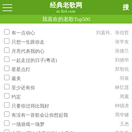
经典老歌网
搜
m.8z4.com
我喜欢的老歌Top500
刘嘉玲、张信哲
有一点动心
张学友
只想一生跟你走
张德兰
月亮代表我的心
刘德华
一起走过的日子(粤语)
郑智化
星星点灯
羽泉
最美
林忆莲
至少还有你
周蕙
约定
钟镇涛
只要你过得比我好
周华健
有没有一首歌会让你想起我
王杰
一场游戏一场梦