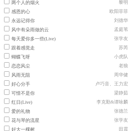
黎明
两个人的烟火
欧阳菲菲
感恩的心
刘德华
永远记得你
孟庭苇
风中有朵雨做的云
张学友
每天爱你多一些(Live)
苏芮
跟着感觉走
小虎队
蝴蝶飞呀
老狼
恋恋风尘
周华健
风雨无阻
卢巧音、王力宏
好心分手
梁静茹
可惜不是你
李克勤&谭咏麟
红日(Live)
张德兰
爱的礼物
张学友
花与琴的流星
田震
好大一棵树