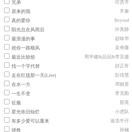
任贤齐
兄弟
齐秦
原来的我
Beyond
真的爱你
许美静
阳光总在风雨后
赵咏华
最浪漫的事
吴奇隆
祝你一路顺风
周华健&品冠&李宗盛
最近比较烦
邰正宵
找一个字代替
彭佳慧
走在红毯那一天(Live)
邓丽君
在水一方
李克勤
一生不变
那英
征服
小虎队
星光依旧灿烂
迪克牛仔
有多少爱可以重来
孙楠
拯救