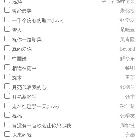
林子祥&叶倩文
选择
朱铭捷
曾经最美
张学友
一千个伤心的理由(Live)
范晓萱
雪人
吴奇隆
祝你一路顺风
Beyond
真的爱你
解小东
中国娃
黎明
相逢在雨中
王菲
旋木
张德兰
月亮代表我的心
张宇
月亮惹的祸
彭佳慧
走在红毯那一天(Live)
张学友
祝福
周华健
有没有一首歌会让你想起我
齐秦
原来的我