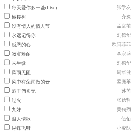
张学友
每天爱你多一些(Live)
齐豫
橄榄树
孟庭苇
没有情人的情人节
刘德华
永远记得你
欧阳菲菲
感恩的心
李宗盛
寂寞难耐
刘德华
来生缘
周华健
风雨无阻
孟庭苇
风中有朵雨做的云
苏芮
酒干倘卖无
张信哲
过火
黄鹤翔
九妹
伍佰
浪人情歌
小虎队
蝴蝶飞呀