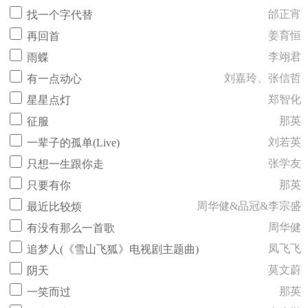
邰正宵
找一个字代替
姜育恒
再回首
李翊君
雨蝶
刘嘉玲、张信哲
有一点动心
郑智化
星星点灯
那英
征服
刘若英
一辈子的孤单(Live)
张学友
只想一生跟你走
那英
只要有你
周华健&品冠&李宗盛
最近比较烦
周华健
有没有那么一首歌
凤飞飞
追梦人(《雪山飞狐》电视剧主题曲)
莫文蔚
阴天
那英
一笑而过