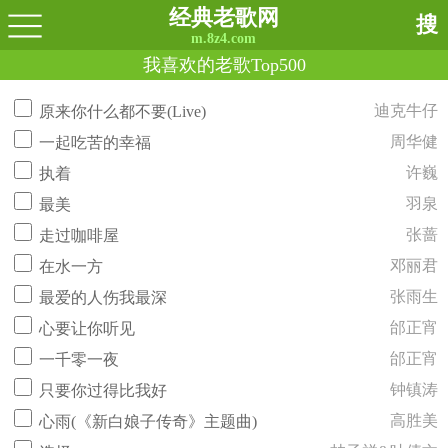
经典老歌网
搜
m.8z4.com
我喜欢的老歌Top500
迪克牛仔
原来你什么都不要(Live)
周华健
一起吃苦的幸福
许巍
执着
羽泉
最美
张蔷
走过咖啡屋
邓丽君
在水一方
张雨生
最爱的人伤我最深
邰正宵
心要让你听见
邰正宵
一千零一夜
钟镇涛
只要你过得比我好
高胜美
心雨(《新白娘子传奇》主题曲)