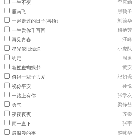
李克勤
一生不变
黑鸭子
雁南飞
刘德华
一起走过的日子(粤语)
梅艳芳
一生爱你千百回
汪峰
再见青春
小虎队
星光依旧灿烂
周蕙
约定
黄安
新鸳鸯蝴蝶梦
纪如璟
值得一辈子去爱
孙悦
祝你平安
张学友
一路上有你
梁静茹
勇气
齐秦
夜夜夜夜
张宇
雨一直下
赵咏华
最浪漫的事