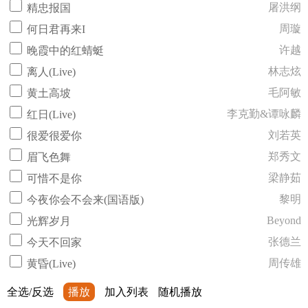
屠洪纲
精忠报国
周璇
何日君再来I
许越
晚霞中的红蜻蜓
林志炫
离人(Live)
毛阿敏
黄土高坡
李克勤&谭咏麟
红日(Live)
刘若英
很爱很爱你
郑秀文
眉飞色舞
梁静茹
可惜不是你
黎明
今夜你会不会来(国语版)
Beyond
光辉岁月
张德兰
今天不回家
周传雄
黄昏(Live)
全选/反选
播放
加入列表
随机播放