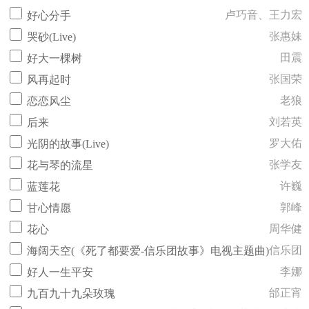
卢巧音、王力宏
好心分手
张惠妹
哭砂(Live)
田震
好大一棵树
张国荣
风再起时
老狼
恋恋风尘
刘若英
后来
罗大佑
光阴的故事(Live)
张学友
花与琴的流星
许巍
蓝莲花
郭峰
甘心情愿
周华健
花心
信乐团
海阔天空(《死了都要爱-信乐团故事》电视主题曲)
李娜
好人一生平安
邰正宵
九百九十九朵玫瑰