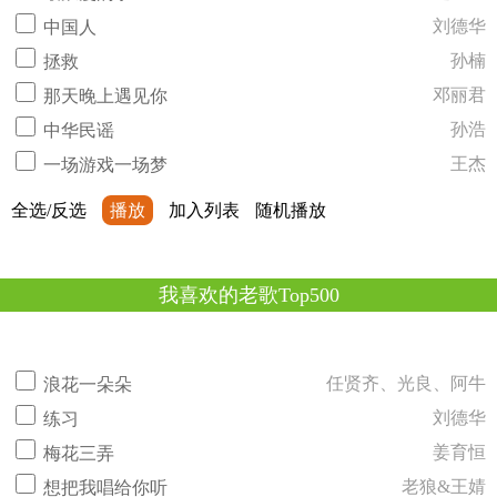
刘德华
中国人
孙楠
拯救
邓丽君
那天晚上遇见你
孙浩
中华民谣
王杰
一场游戏一场梦
全选/反选
播放
加入列表
随机播放
我喜欢的老歌Top500
任贤齐、光良、阿牛
浪花一朵朵
刘德华
练习
姜育恒
梅花三弄
老狼&王婧
想把我唱给你听