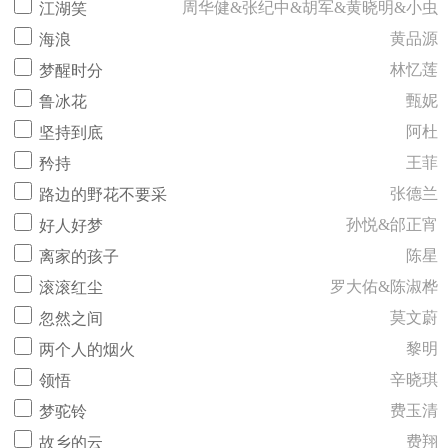
周华健&张纪中&胡军&黄晓明&小虫
江湖笑
黄品源
海浪
林忆莲
梦醒时分
甄妮
鲁冰花
阿杜
坚持到底
王菲
矜持
张德兰
路边的野花不要采
孙悦&邰正宵
好人好梦
陈星
离家的孩子
罗大佑&陈淑桦
滚滚红尘
莫文蔚
忽然之间
黎明
两个人的烟火
辛晓琪
领悟
费玉清
梦驼铃
费翔
故乡的云