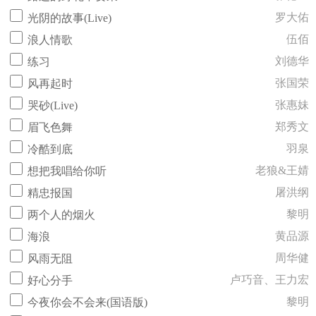
罗大佑
光阴的故事(Live)
伍佰
浪人情歌
刘德华
练习
张国荣
风再起时
张惠妹
哭砂(Live)
郑秀文
眉飞色舞
羽泉
冷酷到底
老狼&王婧
想把我唱给你听
屠洪纲
精忠报国
黎明
两个人的烟火
黄品源
海浪
周华健
风雨无阻
卢巧音、王力宏
好心分手
黎明
今夜你会不会来(国语版)