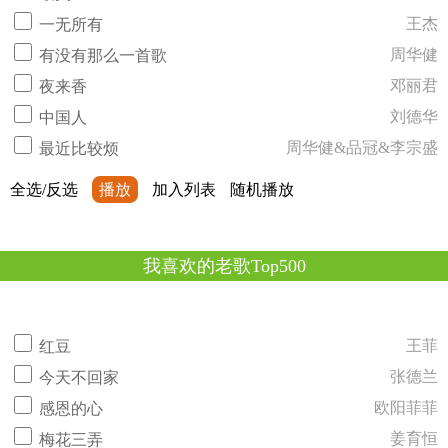
王杰
一无所有
周华健
有没有那么一首歌
邓丽君
夜来香
刘德华
中国人
周华健&品冠&李宗盛
最近比较烦
全选/反选
播放
加入列表
随机播放
我喜欢的老歌Top500
王菲
红豆
张德兰
今天不回家
欧阳菲菲
感恩的心
姜育恒
梅花三弄