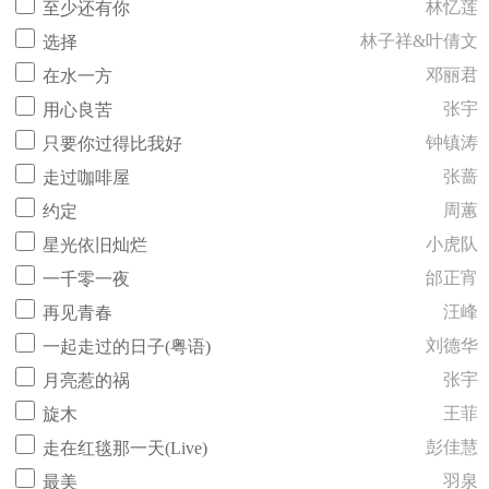
林忆莲
至少还有你
林子祥&叶倩文
选择
邓丽君
在水一方
张宇
用心良苦
钟镇涛
只要你过得比我好
张蔷
走过咖啡屋
周蕙
约定
小虎队
星光依旧灿烂
邰正宵
一千零一夜
汪峰
再见青春
刘德华
一起走过的日子(粤语)
张宇
月亮惹的祸
王菲
旋木
彭佳慧
走在红毯那一天(Live)
羽泉
最美