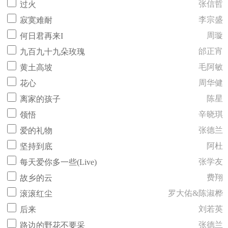
张信哲
过火
李宗盛
寂寞难耐
周璇
何日君再来I
邰正宵
九百九十九朵玫瑰
毛阿敏
黄土高坡
周华健
花心
陈星
离家的孩子
辛晓琪
领悟
张德兰
爱的礼物
阿杜
坚持到底
张学友
每天爱你多一些(Live)
费翔
故乡的云
罗大佑&陈淑桦
滚滚红尘
刘若英
后来
张德兰
路边的野花不要采