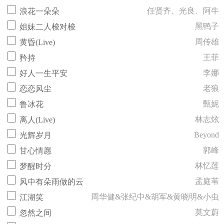
任贤齐、光良、阿牛
浪花一朵朵
黑鸭子
姐妹二人梭对梭
周传雄
黄昏(Live)
王菲
矜持
李娜
好人一生平安
老狼
恋恋风尘
甄妮
鲁冰花
林志炫
离人(Live)
Beyond
光辉岁月
郭峰
甘心情愿
林忆莲
梦醒时分
孟庭苇
风中有朵雨做的云
周华健&张纪中&胡军&黄晓明&小虫
江湖笑
莫文蔚
忽然之间