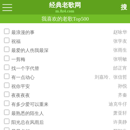
经典老歌网
搜
m.8z4.com
我喜欢的老歌Top500
赵咏华
最浪漫的事
张学友
祝福
张雨生
最爱的人伤我最深
张明敏
一剪梅
邰正宵
找一个字代替
刘嘉玲、张信哲
有一点动心
孙悦
祝你平安
齐秦
夜夜夜夜
迪克牛仔
有多少爱可以重来
萧亚轩
最熟悉的陌生人
许美静
阳光总在风雨后