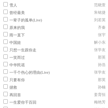
范晓萱
雪人
朱铭捷
曾经最美
刘若英
一辈子的孤单(Live)
齐秦
原来的我
张宇
雨一直下
解小东
中国娃
张学友
只想一生跟你走
那英
一笑而过
孙浩
中华民谣
张学友
一千个伤心的理由(Live)
那英
只要有你
孙楠
拯救
姜育恒
再回首
梅艳芳
一生爱你千百回