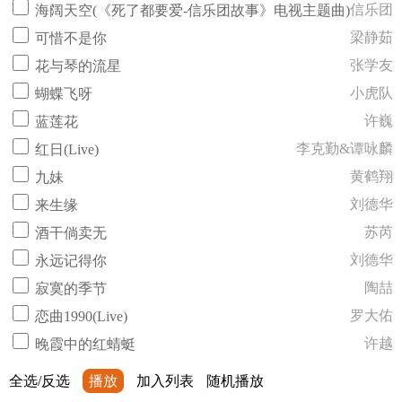
信乐团
海阔天空(《死了都要爱-信乐团故事》电视主题曲)
梁静茹
可惜不是你
张学友
花与琴的流星
小虎队
蝴蝶飞呀
许巍
蓝莲花
李克勤&谭咏麟
红日(Live)
黄鹤翔
九妹
刘德华
来生缘
苏芮
酒干倘卖无
刘德华
永远记得你
陶喆
寂寞的季节
罗大佑
恋曲1990(Live)
许越
晚霞中的红蜻蜓
全选/反选
播放
加入列表
随机播放