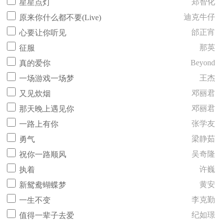
郑智化
星星点灯
迪克牛仔
原来你什么都不要(Live)
邰正宵
心要让你听见
那英
征服
Beyond
真的爱你
王杰
一场游戏一场梦
邓丽君
又见炊烟
邓丽君
那天晚上遇见你
张学友
一路上有你
梁静茹
勇气
吴奇隆
祝你一路顺风
许巍
执着
黄安
新鸳鸯蝴蝶梦
李克勤
一生不变
纪如璟
值得一辈子去爱